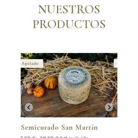
NUESTROS
PRODUCTOS
Agotado
Agotado
Semicurado San Martín
Semic
Martí