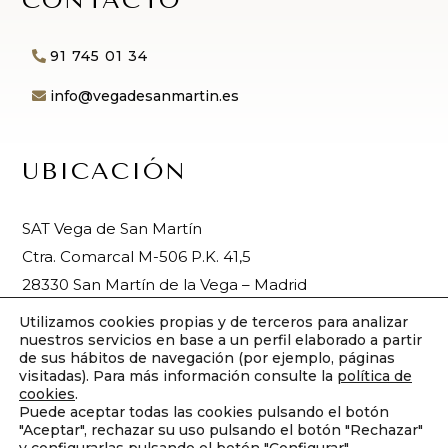
CONTACTO
91 745 01 34
info@vegadesanmartin.es
UBICACIÓN
SAT Vega de San Martín
Ctra. Comarcal M-506 P.K. 41,5
28330 San Martín de la Vega – Madrid
Utilizamos cookies propias y de terceros para analizar
nuestros servicios en base a un perfil elaborado a partir
de sus hábitos de navegación (por ejemplo, páginas
visitadas). Para más información consulte la
política de
cookies
.
© Vega de San Martín 2024
Puede aceptar todas las cookies pulsando el botón
"Aceptar", rechazar su uso pulsando el botón "Rechazar"
| Diseño web por
Melu López