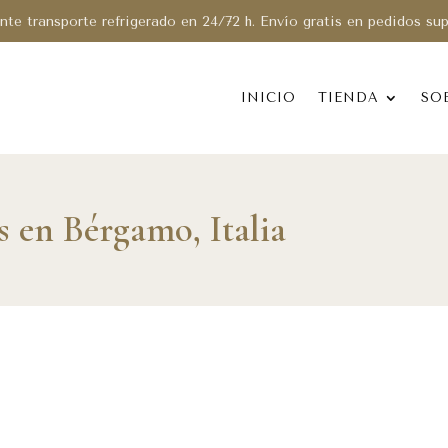
te transporte refrigerado en 24/72 h. Envío gratis en pedidos su
INICIO
TIENDA
SO
 en Bérgamo, Italia