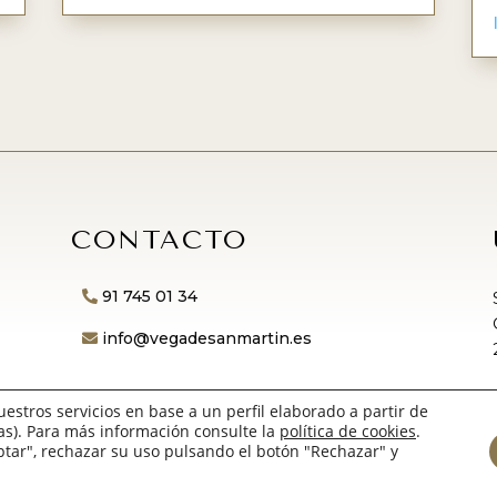
CONTACTO
91 745 01 34
info@vegadesanmartin.es
uestros servicios en base a un perfil elaborado a partir de
as). Para más información consulte la
política de cookies
.
ptar", rechazar su uso pulsando el botón "Rechazar" y
b por
Melu López