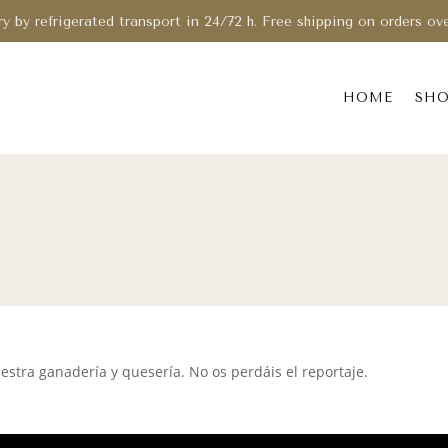
ry by refrigerated transport in 24/72 h. Free shipping on orders ov
HOME
SH
estra ganadería y quesería. No os perdáis el reportaje.