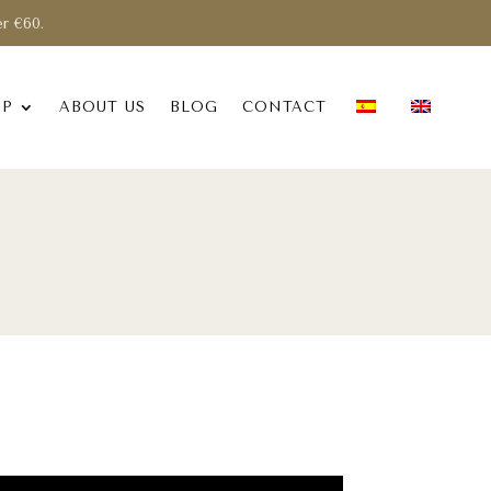
er €60.
OP
ABOUT US
BLOG
CONTACT